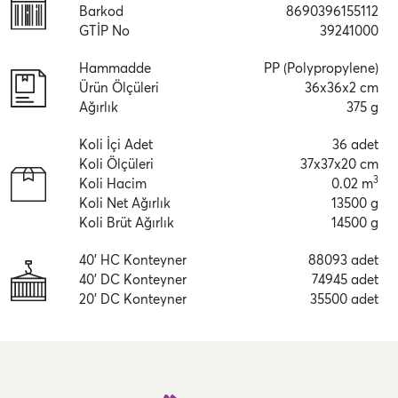
Barkod
8690396155112
GTİP No
39241000
Hammadde
PP (Polypropylene)
Ürün Ölçüleri
36x36x2 cm
Ağırlık
375 g
Koli İçi Adet
36 adet
Koli Ölçüleri
37x37x20 cm
3
Koli Hacim
0.02 m
Koli Net Ağırlık
13500 g
Koli Brüt Ağırlık
14500 g
40' HC Konteyner
88093 adet
40' DC Konteyner
74945 adet
20' DC Konteyner
35500 adet