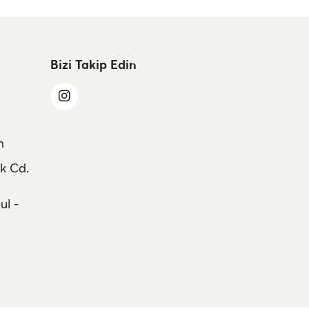
Bizi Takip Edin
m
k Cd.
ul -