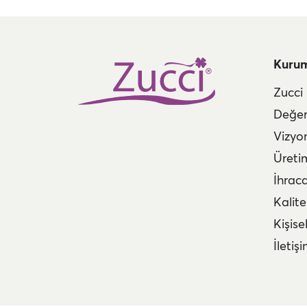
Kuru
Zucci
Değer
Vizyo
Üreti
İhrac
Kalite
Kişise
İletiş