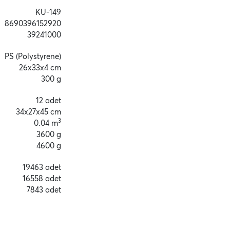
KU-149
8690396152920
39241000
PS (Polystyrene)
26x33x4 cm
300 g
12 adet
34x27x45 cm
3
0.04 m
3600 g
4600 g
19463 adet
16558 adet
7843 adet