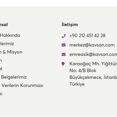
msal
İletişim
 Hakkında
+90 212 451 42 28
lerimiz
merkez@kavsan.com
n & Misyon
emreasik@kavsan.co
m
Karaağaç Mh. Yiğittür
at
No: 4/B Blok
 Belgelerimiz
Büyükçekmece, İstanb
Türkiye
l Verilerin Korunması
im