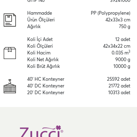
GTİP No
39241000
Hammadde
PP (Polypropylene)
Ürün Ölçüleri
42x33x3 cm
Ağırlık
750 g
Koli İçi Adet
12 adet
Koli Ölçüleri
42x34x22 cm
3
Koli Hacim
0.035 m
Koli Net Ağırlık
9000 g
Koli Brüt Ağırlık
10000 g
40' HC Konteyner
25592 adet
40' DC Konteyner
21772 adet
20' DC Konteyner
10313 adet