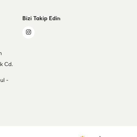
Bizi Takip Edin
m
k Cd.
ul -