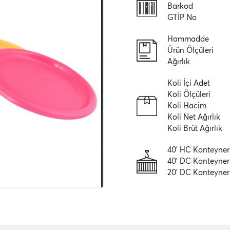
Barkod
GTİP No
Hammadde
Ürün Ölçüleri
Ağırlık
Koli İçi Adet
Koli Ölçüleri
Koli Hacim
Koli Net Ağırlık
Koli Brüt Ağırlık
40' HC Konteyner
40' DC Konteyner
20' DC Konteyner