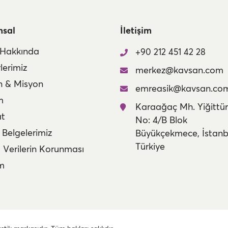
msal
İletişim
 Hakkında
+90 212 451 42 28
lerimiz
merkez@kavsan.com
n & Misyon
emreasik@kavsan.co
m
Karaağaç Mh. Yiğittür
at
No: 4/B Blok
 Belgelerimiz
Büyükçekmece, İstanb
Türkiye
l Verilerin Korunması
im