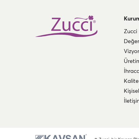
Kuru
Zucci
Değer
Vizyo
Üreti
İhrac
Kalite
Kişise
İletiş