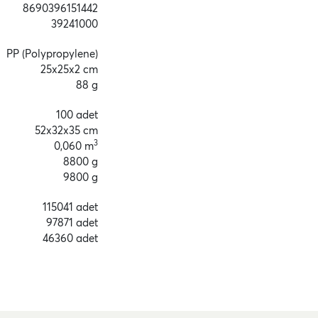
8690396151442
39241000
PP (Polypropylene)
25x25x2 cm
88 g
100 adet
52x32x35 cm
3
0,060 m
8800 g
9800 g
115041 adet
97871 adet
46360 adet