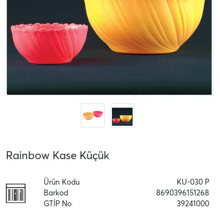
Rainbow Kase Küçük
Ürün Kodu
KU-030 P
Barkod
8690396151268
GTİP No
39241000