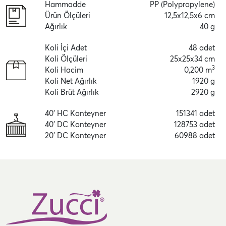
Hammadde
PP (Polypropylene)
Ürün Ölçüleri
12,5x12,5x6 cm
Ağırlık
40 g
Koli İçi Adet
48 adet
Koli Ölçüleri
25x25x34 cm
3
Koli Hacim
0,200 m
Koli Net Ağırlık
1920 g
Koli Brüt Ağırlık
2920 g
40' HC Konteyner
151341 adet
40' DC Konteyner
128753 adet
20' DC Konteyner
60988 adet