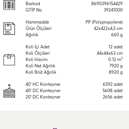
Barkod
8690396154429
GTİP No
39241000
Hammadde
PP (Polypropylene)
Ürün Ölçüleri
42x422x4,5 cm
Ağırlık
660 g
Koli İçi Adet
12 adet
Koli Ölçüleri
44x44x63 cm
3
Koli Hacim
0.12 m
Koli Net Ağırlık
7920 g
Koli Brüt Ağırlık
8920 g
40' HC Konteyner
6592 adet
40' DC Konteyner
5608 adet
20' DC Konteyner
2656 adet