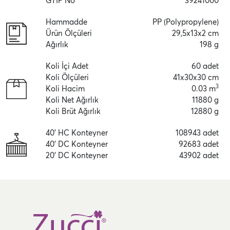
GTİP No
39241000
Hammadde
PP (Polypropylene)
Ürün Ölçüleri
29,5x13x2 cm
Ağırlık
198 g
Koli İçi Adet
60 adet
Koli Ölçüleri
41x30x30 cm
3
Koli Hacim
0.03 m
Koli Net Ağırlık
11880 g
Koli Brüt Ağırlık
12880 g
40' HC Konteyner
108943 adet
40' DC Konteyner
92683 adet
20' DC Konteyner
43902 adet