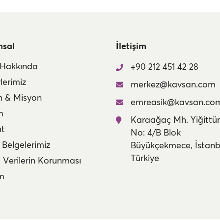
msal
İletişim
 Hakkında
+90 212 451 42 28
lerimiz
merkez@kavsan.com
n & Misyon
emreasik@kavsan.co
m
Karaağaç Mh. Yiğittür
at
No: 4/B Blok
 Belgelerimiz
Büyükçekmece, İstanb
Türkiye
l Verilerin Korunması
im