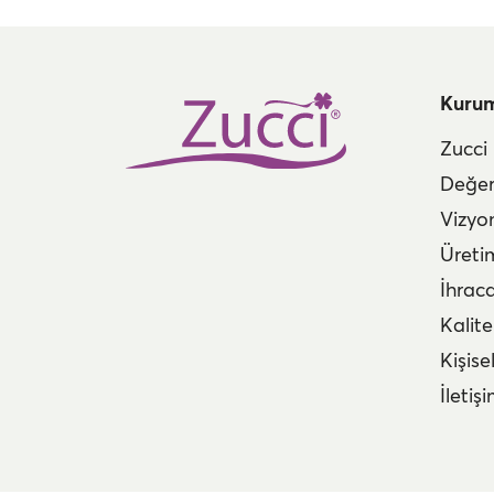
Kuru
Zucci
Değer
Vizyo
Üreti
İhrac
Kalite
Kişise
İletiş