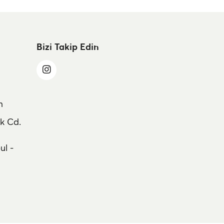
Bizi Takip Edin
m
k Cd.
ul -