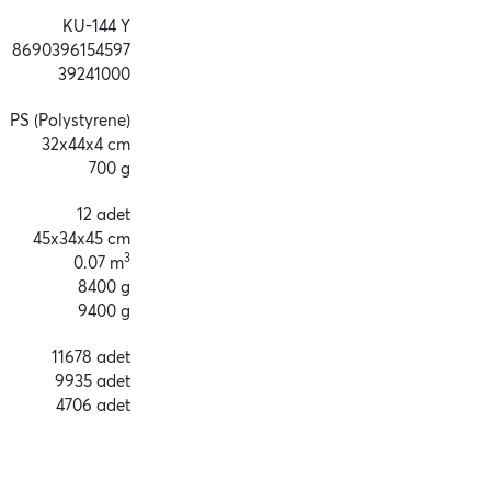
KU-144 Y
8690396154597
39241000
PS (Polystyrene)
32x44x4 cm
700 g
12 adet
45x34x45 cm
3
0.07 m
8400 g
9400 g
11678 adet
9935 adet
4706 adet