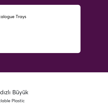
alogue Trays
ük
dızlı Büyük
able Plastic