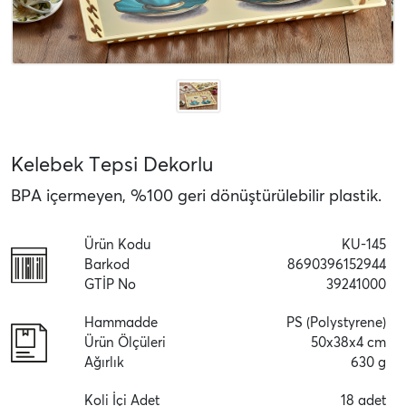
Kelebek Tepsi Dekorlu
BPA içermeyen, %100 geri dönüştürülebilir plastik.
Ürün Kodu
KU-145
Barkod
8690396152944
GTİP No
39241000
Hammadde
PS (Polystyrene)
Ürün Ölçüleri
50x38x4 cm
Ağırlık
630 g
Koli İçi Adet
18 adet