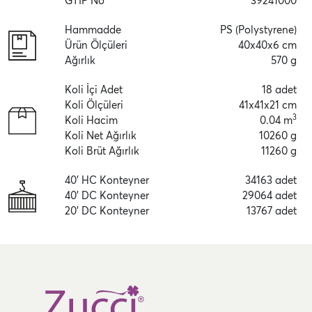
GTİP No
39241000
Hammadde
PS (Polystyrene)
Ürün Ölçüleri
40x40x6 cm
Ağırlık
570 g
Koli İçi Adet
18 adet
Koli Ölçüleri
41x41x21 cm
3
Koli Hacim
0.04 m
Koli Net Ağırlık
10260 g
Koli Brüt Ağırlık
11260 g
40' HC Konteyner
34163 adet
40' DC Konteyner
29064 adet
20' DC Konteyner
13767 adet