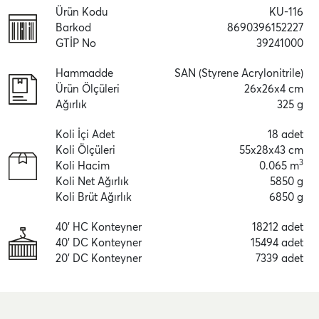
Ürün Kodu
KU-116
Barkod
8690396152227
GTİP No
39241000
Hammadde
SAN (Styrene Acrylonitrile)
Ürün Ölçüleri
26x26x4 cm
Ağırlık
325 g
Koli İçi Adet
18 adet
Koli Ölçüleri
55x28x43 cm
3
Koli Hacim
0.065 m
Koli Net Ağırlık
5850 g
Koli Brüt Ağırlık
6850 g
40' HC Konteyner
18212 adet
40' DC Konteyner
15494 adet
20' DC Konteyner
7339 adet