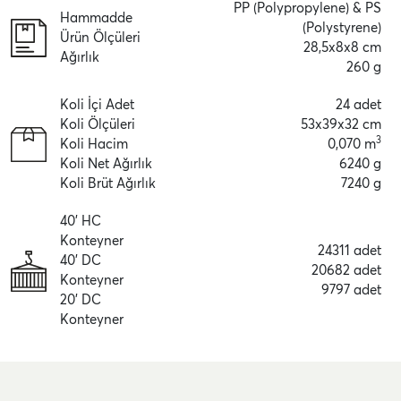
PP (Polypropylene) & PS
Hammadde
(Polystyrene)
Ürün Ölçüleri
28,5x8x8 cm
Ağırlık
260 g
Koli İçi Adet
24 adet
Koli Ölçüleri
53x39x32 cm
3
Koli Hacim
0,070 m
Koli Net Ağırlık
6240 g
Koli Brüt Ağırlık
7240 g
40' HC
Konteyner
24311 adet
40' DC
20682 adet
Konteyner
9797 adet
20' DC
Konteyner