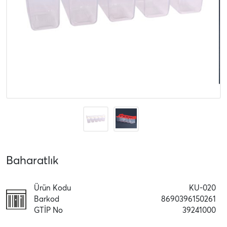
Baharatlık
Ürün Kodu
KU-020
Barkod
8690396150261
GTİP No
39241000